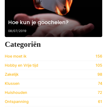
Hoe kun je goochelen?
08/07/2019
Categoriën
Hoe moet ik
156
Hobby en Vrije tijd
105
Zakelijk
98
Klussen
74
Huishouden
72
Ontspanning
61