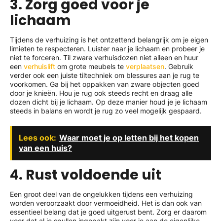
3. Zorg goed voor je
lichaam
Tijdens de verhuizing is het ontzettend belangrijk om je eigen
limieten te respecteren. Luister naar je lichaam en probeer je
niet te forceren. Til zware verhuisdozen niet alleen en huur
een
verhuislift
om grote meubels te
verplaatsen
. Gebruik
verder ook een juiste tiltechniek om blessures aan je rug te
voorkomen. Ga bij het oppakken van zware objecten goed
door je knieën. Hou je rug ook steeds recht en draag alle
dozen dicht bij je lichaam. Op deze manier houd je je lichaam
steeds in balans en wordt je rug zo veel mogelijk gespaard.
Lees ook:
Waar moet je op letten bij het kopen
van een huis?
4. Rust voldoende uit
Een groot deel van de ongelukken tijdens een verhuizing
worden veroorzaakt door vermoeidheid. Het is dan ook van
essentieel belang dat je goed uitgerust bent. Zorg er daarom
voor dat al je spullen ingepakt zijn voor je aan de eigenlijke