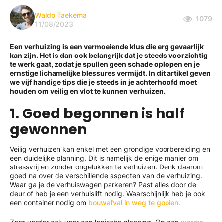
Waldo Taekema
1079
11/08/2023
Een verhuizing is een vermoeiende klus die erg gevaarlijk
kan zijn. Het is dan ook belangrijk dat je steeds voorzichtig
te werk gaat, zodat je spullen geen schade oplopen en je
ernstige lichamelijke blessures vermijdt. In dit artikel geven
we vijf handige tips die je steeds in je achterhoofd moet
houden om veilig en vlot te kunnen verhuizen.
1. Goed begonnen is half
gewonnen
Veilig verhuizen kan enkel met een grondige voorbereiding en
een duidelijke planning. Dit is namelijk de enige manier om
stressvrij en zonder ongelukken te verhuizen. Denk daarom
goed na over de verschillende aspecten van de verhuizing.
Waar ga je de verhuiswagen parkeren? Past alles door de
deur of heb je een verhuislift nodig. Waarschijnlijk heb je ook
een container nodig om
bouwafval in weg te gooien.
Zorg verder ook voor een logische planning. Op een
warme