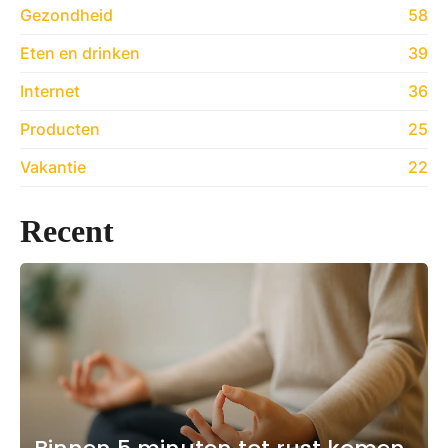
Gezondheid
58
Eten en drinken
39
Internet
36
Producten
25
Vakantie
22
Recent