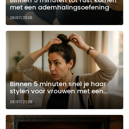
Binnen 5 minuten tot rust komen
met een ademhalingsoefening
28/07/2026
Binnen 5 minuten snel je haar
stylen voor vrouwen met een
drukke ochtend
28/07/2026