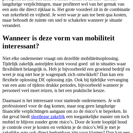
langdurige verplichtingen, maar profiteert wel van het gemak van
een auto die direct rijklaar is. Het grote voordeel zit in de combinatie
van zekerheid en vrijheid. Je weet waar je aan toe bent qua kosten,
maar behoudt de ruimte om snel te schakelen wanneer je situatie
verandert.
Wanneer is deze vorm van mobiliteit
interessant?
Niet elke ondernemer vraagt om dezelfde mobiliteitsoplossing.
Tijdelijk zakelijk autorijden komt vooral goed uit in situaties waar
flexibiliteit belangrijk is. Heb je bijvoorbeeld een groeiend bedrijf en
weet je nog niet hoe je wagenpark zich ontwikkelt? Dan kan een
flexibele oplossing DE oplossing zijn. Ook bij tijdelijke vervanging
van een auto of tijdens drukke periodes, bijvoorbeeld wanneer je
personeel veel moet reizen, is het een praktische keuze.
Daarnaast is het interessant voor startende ondernemers. Je wilt
professioneel voor de dag komen, maar nog geen langdurige
financiële verplichtingen aangaan om zo de risico’s te beperken. In
dat geval biedt
shortlease zakelijk
een toegankelijke manier om toch
mobiel te blijven zonder grote risico’s. Door de korte looptijd houd
je controle over je kosten en verklein je de risico’s.Wil je met je
zakelijke auto ook direct herkenbaar zijn voor klanten? Dan kan een