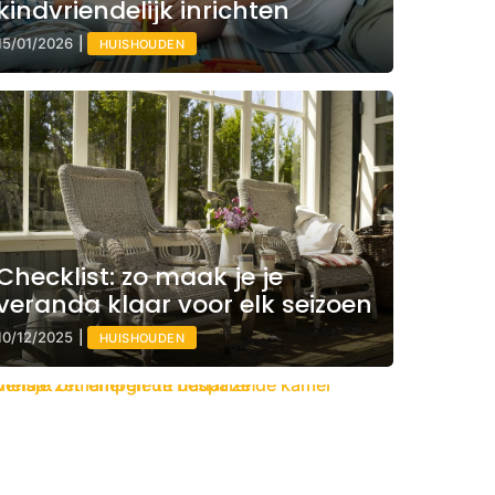
kindvriendelijk inrichten
15/01/2026
|
HUISHOUDEN
Checklist: zo maak je je
veranda klaar voor elk seizoen
10/12/2025
|
HUISHOUDEN