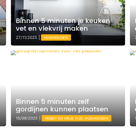
Binnen 5 minuten je keuken
vet en vlekvrij maken
27/11/2025
|
HUISHOUDEN
Binnen 5 minuten zelf
gordijnen kunnen plaatsen
15/09/2025
|
HOBBY EN VRIJE TIJD, HUISHOUDEN