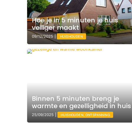
Hoe je in 5 minuten je huis
veiliger maakt
09/12/2025
|
HUISHOUDEN
Binnen 5 minuten breng je
warmte en gezelligheid in huis
25/09/2025
|
HUISHOUDEN, ONTSPANNING