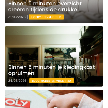
Binnen 5 minuten overzicht
creëren tijdens de drukke
momenten
31/03/2026
|
HOBBY EN VRIJE TIJD
Binnen 5 minuten je kledingkast
opruimen
24/03/2026
|
BLOG, HOBBY EN VRIJE TIJD