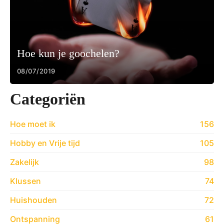
Hoe kun je goochelen?
08/07/2019
Categoriën
Hoe moet ik
156
Hobby en Vrije tijd
105
Zakelijk
98
Klussen
74
Huishouden
72
Ontspanning
61