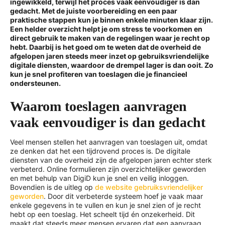
ingewikkeld, terwijl het proces vaak eenvoudiger is dan
gedacht. Met de juiste voorbereiding en een paar
praktische stappen kun je binnen enkele minuten klaar zijn.
Een helder overzicht helpt je om stress te voorkomen en
direct gebruik te maken van de regelingen waar je recht op
hebt. Daarbij is het goed om te weten dat de overheid de
afgelopen jaren steeds meer inzet op gebruiksvriendelijke
digitale diensten, waardoor de drempel lager is dan ooit. Zo
kun je snel profiteren van toeslagen die je financieel
ondersteunen.
Waarom toeslagen aanvragen
vaak eenvoudiger is dan gedacht
Veel mensen stellen het aanvragen van toeslagen uit, omdat
ze denken dat het een tijdrovend proces is. De digitale
diensten van de overheid zijn de afgelopen jaren echter sterk
verbeterd. Online formulieren zijn overzichtelijker geworden
en met behulp van DigiD kun je snel en veilig inloggen.
Bovendien is de uitleg op
de website gebruiksvriendelijker
geworden
. Door dit verbeterde systeem hoef je vaak maar
enkele gegevens in te vullen en kun je snel zien of je recht
hebt op een toeslag. Het scheelt tijd én onzekerheid. Dit
maakt dat steeds meer mensen ervaren dat een aanvraag