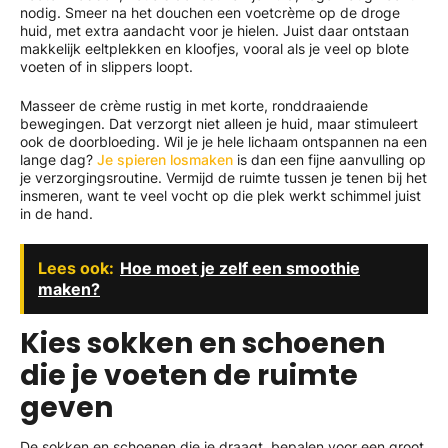
nodig. Smeer na het douchen een voetcrème op de droge
huid, met extra aandacht voor je hielen. Juist daar ontstaan
makkelijk eeltplekken en kloofjes, vooral als je veel op blote
voeten of in slippers loopt.
Masseer de crème rustig in met korte, ronddraaiende
bewegingen. Dat verzorgt niet alleen je huid, maar stimuleert
ook de doorbloeding. Wil je je hele lichaam ontspannen na een
lange dag?
Je spieren losmaken
is dan een fijne aanvulling op
je verzorgingsroutine. Vermijd de ruimte tussen je tenen bij het
insmeren, want te veel vocht op die plek werkt schimmel juist
in de hand.
Lees ook:
Hoe moet je zelf een smoothie
maken?
Kies sokken en schoenen
die je voeten de ruimte
geven
De sokken en schoenen die je draagt, bepalen voor een groot