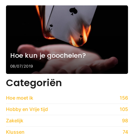
Hoe kun je goochelen?
08/07/2019
Categoriën
Hoe moet ik
156
Hobby en Vrije tijd
105
Zakelijk
98
Klussen
74