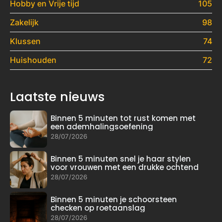
Hobby en Vrije tijd
105
Zakelijk
98
Klussen
74
Huishouden
72
Laatste nieuws
Binnen 5 minuten tot rust komen met
een ademhalingsoefening
28/07/2026
Binnen 5 minuten snel je haar stylen
voor vrouwen met een drukke ochtend
28/07/2026
Binnen 5 minuten je schoorsteen
checken op roetaanslag
28/07/2026