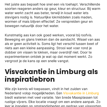
Het juiste aas bepaalt hoe snel een vis toehapt. Verschillende
soorten reageren anders op geur, kleur en structuur. Bij warm
water werkt zacht aas beter, terwijl in koud water iets
stevigers nodig is. Natuurlijke lokmiddelen zoals maden,
wormen of mais blijven effectief. Ze verspreiden geur en
bewegen natuurlijk door het water.
Kunstmatig aas kan ook goed werken, vooral bij roofvis.
Beweging en glans trekken dan de aandacht. Wissel van aas
als er geen activiteit is. Soms ligt het verschil tussen beet of
niets aan een kleine aanpassing. Strooi wat voer rond je
dobber om vissen te lokken, maar overdrijf niet. Door te
experimenteren ontdek je wat op dat moment werkt. Zo
vergroot je de kans op een snelle vangst.
Visvakantie in Limburg als
inspiratiebron
Wie zijn kennis wil toepassen, vindt in het zuiden van
Nederland volop mogelijkheden. Een
Visvakantie in Limburg
biedt wateren met veel variatie. Van brede Maasplassen tot
rustige vijvers. Elke locatie vraagt om een andere aanpak. Zo
leer je inspelen op omstandigheden en gedrag van vissoorten.