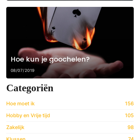
Hoe kun je goochelen?
08/07/2019
Categoriën
Hoe moet ik
156
Hobby en Vrije tijd
105
Zakelijk
98
Klussen
74