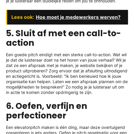
je je luisteraar een duidelijke reden om jou te onthouden.
Lees ook:
Hoe moet je medewerkers werven?
5. Sluit af met een call-to-
action
Een goede pitch eindigt met een sterke call-to-action. Wat wil
je dat de luisteraar doet na het horen van jouw verhaal? Wil je
dat ze een afspraak met je maken, je website bekijken of je
product uitproberen? Zorg ervoor dat je afsluiting uitnodigend
en actiegericht is. Voorbeeld: “Ik ben benieuwd hoe ik jouw
organisatie kan helpen. Laten we een afspraak plannen om de
mogelijkheden te bespreken!” Zo nodig je je luisteraar uit om
in actie te komen zonder opdringerig te zijn.
6. Oefen, verfijn en
perfectioneer
Een elevatorpitch maken is één ding, maar deze overtuigend
presenteren is iets anders. Oefen je pitch regelmatig voor een