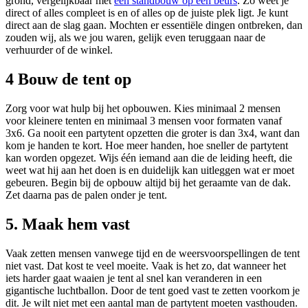
grond, vergelijkbaar met
een standbouw op een beurs
. Zo weet je
direct of alles compleet is en of alles op de juiste plek ligt. Je kunt
direct aan de slag gaan. Mochten er essentiële dingen ontbreken, dan
zouden wij, als we jou waren, gelijk even teruggaan naar de
verhuurder of de winkel.
4 Bouw de tent op
Zorg voor wat hulp bij het opbouwen. Kies minimaal 2 mensen
voor kleinere tenten en minimaal 3 mensen voor formaten vanaf
3x6. Ga nooit een partytent opzetten die groter is dan 3x4, want dan
kom je handen te kort. Hoe meer handen, hoe sneller de partytent
kan worden opgezet. Wijs één iemand aan die de leiding heeft, die
weet wat hij aan het doen is en duidelijk kan uitleggen wat er moet
gebeuren. Begin bij de opbouw altijd bij het geraamte van de dak.
Zet daarna pas de palen onder je tent.
5. Maak hem vast
Vaak zetten mensen vanwege tijd en de weersvoorspellingen de tent
niet vast. Dat kost te veel moeite. Vaak is het zo, dat wanneer het
iets harder gaat waaien je tent al snel kan veranderen in een
gigantische luchtballon. Door de tent goed vast te zetten voorkom je
dit. Je wilt niet met een aantal man de partytent moeten vasthouden.