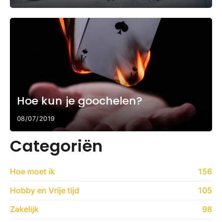
Hoe kun je goochelen?
08/07/2019
Categoriën
Hoe moet ik
156
Hobby en Vrije tijd
105
Zakelijk
98