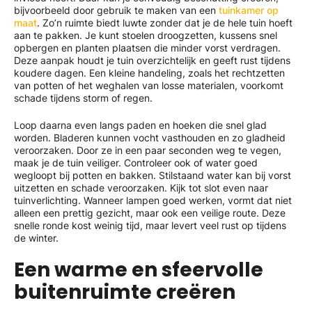
bijvoorbeeld door gebruik te maken van een
tuinkamer op
maat
. Zo’n ruimte biedt luwte zonder dat je de hele tuin hoeft
aan te pakken. Je kunt stoelen droogzetten, kussens snel
opbergen en planten plaatsen die minder vorst verdragen.
Deze aanpak houdt je tuin overzichtelijk en geeft rust tijdens
koudere dagen. Een kleine handeling, zoals het rechtzetten
van potten of het weghalen van losse materialen, voorkomt
schade tijdens storm of regen.
Loop daarna even langs paden en hoeken die snel glad
worden. Bladeren kunnen vocht vasthouden en zo gladheid
veroorzaken. Door ze in een paar seconden weg te vegen,
maak je de tuin veiliger. Controleer ook of water goed
wegloopt bij potten en bakken. Stilstaand water kan bij vorst
uitzetten en schade veroorzaken. Kijk tot slot even naar
tuinverlichting. Wanneer lampen goed werken, vormt dat niet
alleen een prettig gezicht, maar ook een veilige route. Deze
snelle ronde kost weinig tijd, maar levert veel rust op tijdens
de winter.
Een warme en sfeervolle
buitenruimte creëren