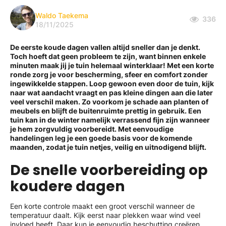
Waldo Taekema
336
18/11/2025
De eerste koude dagen vallen altijd sneller dan je denkt.
Toch hoeft dat geen probleem te zijn, want binnen enkele
minuten maak jij je tuin helemaal winterklaar! Met een korte
ronde zorg je voor bescherming, sfeer en comfort zonder
ingewikkelde stappen. Loop gewoon even door de tuin, kijk
naar wat aandacht vraagt en pas kleine dingen aan die later
veel verschil maken. Zo voorkom je schade aan planten of
meubels en blijft de buitenruimte prettig in gebruik. Een
tuin kan in de winter namelijk verrassend fijn zijn wanneer
je hem zorgvuldig voorbereidt. Met eenvoudige
handelingen leg je een goede basis voor de komende
maanden, zodat je tuin netjes, veilig en uitnodigend blijft.
De snelle voorbereiding op
koudere dagen
Een korte controle maakt een groot verschil wanneer de
temperatuur daalt. Kijk eerst naar plekken waar wind veel
invloed heeft. Daar kun je eenvoudig beschutting creëren,