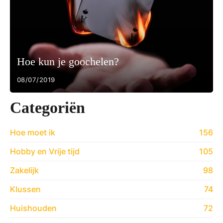
Hoe kun je goochelen?
08/07/2019
Categoriën
Hoe moet ik
156
Hobby en Vrije tijd
105
Zakelijk
98
Klussen
74
Huishouden
72