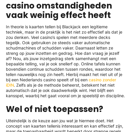
casino omstandigheden
vaak weinig effect heeft
In theorie is kaarten tellen bij Blackjack een legitieme
techniek, maar in de praktijk is het niet zo effectief als dat je
zou denken. Veel casino’s spelen met meerdere decks
tegelijk. Ook gebruiken ze steeds vaker automatische
schudmachines of schudden vaker. Daarnaast letten ze
streng op jouw inzetten en gedrag. Hoe dan vraag je jezelf
af? Nou, als jouw inzetgedrag sterk samenhangt met een
bepaalde telling, val je ook snellerf op. Online tafels kunnen
bovendien continue schudden tussen rondes, waardoor het
tellen nauwelijks nog zin heeft. Hierbij maakt het niet uit of je
bij een Nederlands casino speelt of bij een
casino zonder
iDIN
. Zelfs als je de methode beheerst, betekent het niet
automatisch dat je ook daadwerkelijk wint. Het blijft een
kansspel, waarbij het gaat vooral om je speelstijl en discipline.
Wel of niet toepassen?
Uiteindelijk is de keuze aan jou wat je hiermee doet. Het
concept van kaarten tellenis interessant en kan effectief zijn,
maar de toepasbaarheid wordt beperkt door strenge regels