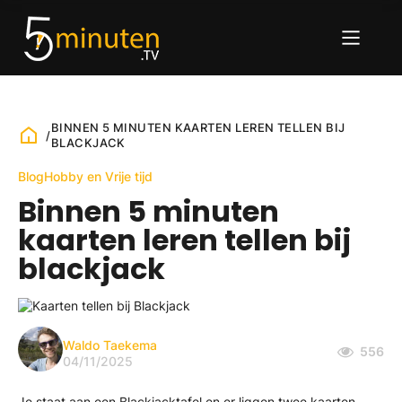
BINNEN 5 MINUTEN KAARTEN LEREN TELLEN BIJ
/
BLACKJACK
Blog
Hobby en Vrije tijd
Binnen 5 minuten
kaarten leren tellen bij
blackjack
Waldo Taekema
556
04/11/2025
Je staat aan een Blackjacktafel en er liggen twee kaarten