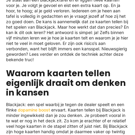
voor je. Je volgt je gevoel en eist een extra kaart op. En ja
hoor, te hoog; al je geld verloren. Iedereen om je heen aan
tafel is volledig in gedachten en je vraagt jezelf af hoe zij het
zo goed doen. De kans is aannemelijk dat ze kaarten tellen bij
het spelen van Blackjack. Maar hoe werkt dat dan precies? En
kan ik dit ook leren? Het antwoord is simpel: ja! Zelfs binnen
vijf minuten leren we je hoe je kaarten telt en waarom je je hier
niet te veel in moet geloven. Er zijn ook risico’s aan
verbonden, want het blijft immers een kansspel. Nieuwsgierig
geworden? Lees verder en ontdek de techniek achter deze
bekende truc!
Waarom kaarten tellen
eigenlijk draait om denken
in kansen
Blackjack: een spel waarbij je tegen de dealer speelt en een
flinke
dopamine boost
ervaart. Kaarten tellen bij Blackjack is
minder ingewikkeld dan je zou denken. Je probeert vooral in
te wat er nog in het deck zit. Zo kom je erachter of er relatief
veel hoge kaarten in de stapel zitten of juist niet. Bij Blackjack
zijn hoge kaarten handig omdat je daarmee vaker op twintig