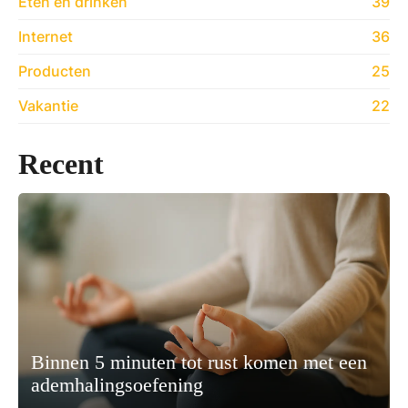
Eten en drinken
39
Internet
36
Producten
25
Vakantie
22
Recent
Binnen 5 minuten tot rust komen met een
ademhalingsoefening