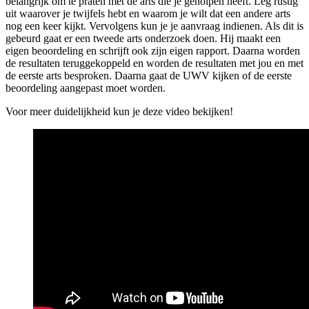
belangrijk om te praten met de arts die je geholpen heeft. Leg rustig
uit waarover je twijfels hebt en waarom je wilt dat een andere arts
nog een keer kijkt. Vervolgens kun je je aanvraag indienen. Als dit is
gebeurd gaat er een tweede arts onderzoek doen. Hij maakt een
eigen beoordeling en schrijft ook zijn eigen rapport. Daarna worden
de resultaten teruggekoppeld en worden de resultaten met jou en met
de eerste arts besproken. Daarna gaat de UWV kijken of de eerste
beoordeling aangepast moet worden.
Voor meer duidelijkheid kun je deze video bekijken!