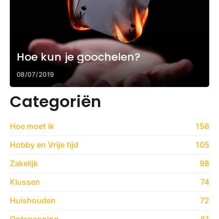
Hoe kun je goochelen?
08/07/2019
Categoriën
Hoe moet ik
156
Hobby en Vrije tijd
105
Zakelijk
98
Klussen
74
Huishouden
72