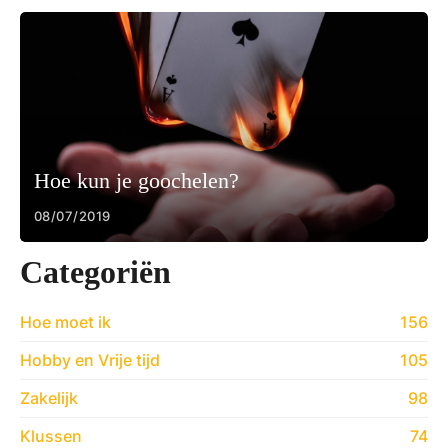
Hoe kun je goochelen?
08/07/2019
Categoriën
Hoe moet ik
156
Hobby en Vrije tijd
105
Zakelijk
98
Klussen
74