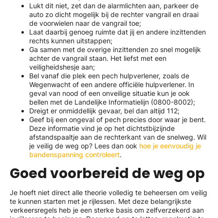
Lukt dit niet, zet dan de alarmlichten aan, parkeer de
auto zo dicht mogelijk bij de rechter vangrail en draai
de voorwielen naar de vangrail toe;
Laat daarbij genoeg ruimte dat jij en andere inzittenden
rechts kunnen uitstappen;
Ga samen met de overige inzittenden zo snel mogelijk
achter de vangrail staan. Het liefst met een
veiligheidshesje aan;
Bel vanaf die plek een pech hulpverlener, zoals de
Wegenwacht of een andere officiële hulpverlener. In
geval van nood of een onveilige situatie kun je ook
bellen met de Landelijke Informatielijn (0800-8002);
Dreigt er onmiddellijk gevaar, bel dan altijd 112;
Geef bij een ongeval of pech precies door waar je bent.
Deze informatie vind je op het dichtstbijzijnde
afstandspaaltje aan de rechterkant van de snelweg. Wil
je veilig de weg op? Lees dan ook
hoe je eenvoudig je
bandenspanning controleert
.
Goed voorbereid de weg op
Je hoeft niet direct alle theorie volledig te beheersen om veilig
te kunnen starten met je rijlessen. Met deze belangrijkste
verkeersregels heb je een sterke basis om zelfverzekerd aan