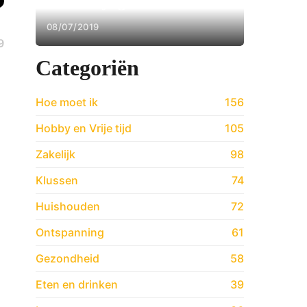
Hoe kun je goochelen?
08/07/2019
9
Categoriën
Hoe moet ik
156
Hobby en Vrije tijd
105
Zakelijk
98
Klussen
74
Huishouden
72
Ontspanning
61
Gezondheid
58
Eten en drinken
39