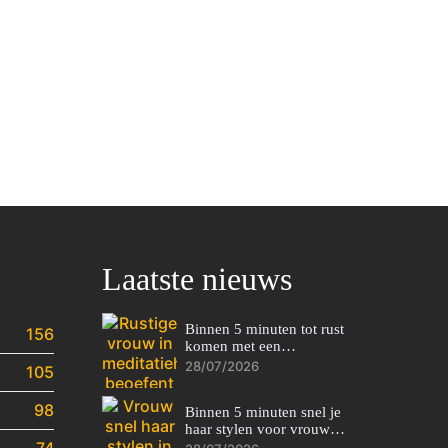
Laatste nieuws
Binnen 5 minuten tot rust
156
komen met een
ademhalingsoefening
28/07/2026
105
98
Binnen 5 minuten snel je
haar stylen voor vrouwen
74
met een drukke ochtend