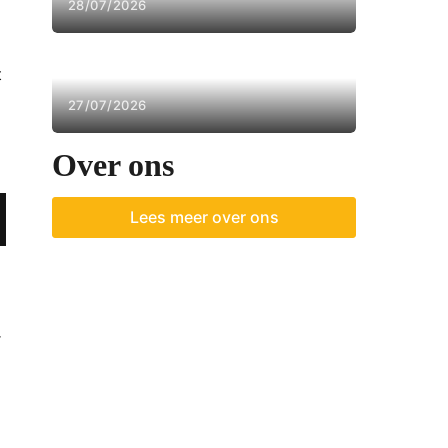
28/07/2026
Binnen 5 minuten je terras
winterklaar maken
t
27/07/2026
Over ons
Lees meer over ons
r