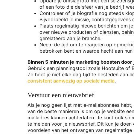
Update je omslagfoto met een seizoensg
of een foto die de sfeer van je bedrijf we
Controleer of je biografie nog steeds klop
Bijvoorbeeld je missie, contactgegevens 
Plaats regelmatig nieuwe berichten om je
over nieuwe producten of diensten, behind
gerelateerd aan je branche.
Neem de tijd om te reageren op opmerkinge
betrokken bent en waarde hecht aan hun
Binnen 5 minuten je marketing boosten door j
Gebruik een planningstool zoals Hootsuite of B
Zo hoef je niet elke dag tijd te besteden aan h
consistent aanwezig op sociale media
.
Verstuur een nieuwsbrief
Als je nog geen lijst met e-mailabonnees hebt,
van de beste manieren is om op je website ee
mailadres kunnen achterlaten. Je kunt ook so
te melden voor je nieuwsbrief. Dit kun je doen
voordelen van het ontvangen van regelmatige up