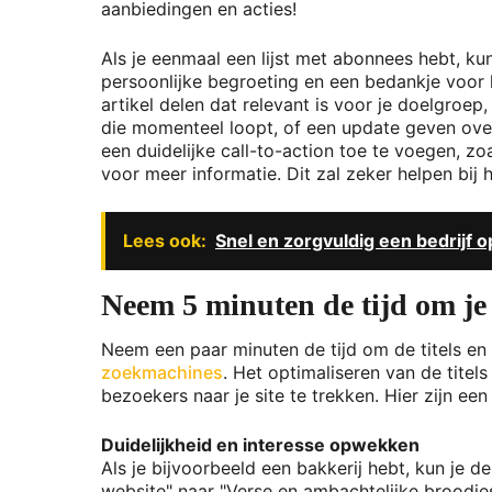
aanbiedingen en acties!
Als je eenmaal een lijst met abonnees hebt, ku
persoonlijke begroeting en een bedankje voor hu
artikel delen dat relevant is voor je doelgro
die momenteel loopt, of een update geven over
een duidelijke call-to-action toe te voegen, 
voor meer informatie. Dit zal zeker helpen bij 
Lees ook:
Snel en zorgvuldig een bedrijf o
Neem 5 minuten de tijd om je 
Neem een paar minuten de tijd om de titels en
zoekmachines
. Het optimaliseren van de tite
bezoekers naar je site te trekken. Hier zijn e
Duidelijkheid en interesse opwekken
Als je bijvoorbeeld een bakkerij hebt, kun je
website" naar "Verse en ambachtelijke broodjes