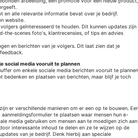
ebonden afbeelding, een promotie voor een nieuw product,
ergeeft.
t en alle relevante informatie bevat over je bedrijf.
en website.
 volgers geïnteresseerd te houden. Dit kunnen updates zijn
-the-scenes foto's, klantrecensies, of tips en advies
n en berichten van je volgers. Dit laat zien dat je
 feedback.
e social media vooruit te plannen
uffer om enkele sociale media berichten vooruit te plannen
et bedenken en plaatsen van berichten, maar blijf je toch
 zijn er verschillende manieren om er een op te bouwen. Ee
n aanmeldingsformulier te plaatsen waar mensen hun e-
ciale media gebruiken om mensen aan te moedigen zich aan
 door interessante inhoud te delen en ze te wijzen op de
dates van je bedrijf. Denk hierbij aan speciale