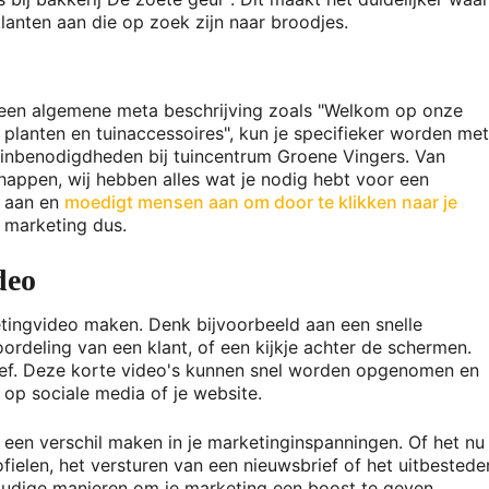
klanten aan die op zoek zijn naar broodjes.
an een algemene meta beschrijving zoals "Welkom op onze
planten en tuinaccessoires", kun je specifieker worden met
tuinbenodigdheden bij tuincentrum Groene Vingers. Van
happen, wij hebben alles wat je nodig hebt voor een
r aan en
moedigt mensen aan om door te klikken naar je
e marketing dus.
deo
tingvideo maken. Denk bijvoorbeeld aan een snelle
ordeling van een klant, of een kijkje achter de schermen.
ef. Deze korte video's kunnen snel worden opgenomen en
op sociale media of je website.
 een verschil maken in je marketinginspanningen. Of het nu
fielen, het versturen van een nieuwsbrief of het uitbestede
voudige manieren om je marketing een boost te geven.