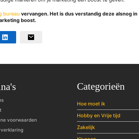
g bureau
vervangen. Het is dus verstandig deze alsnog in
arketing boost.
Categorieën
na's
ns
Hoe moet ik
t
Hobby en Vrije tijd
ne voorwaarden
Zakelijk
verklaring
Klussen