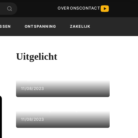
OVER ONS
CONTACT
SSEN
ONTSPANNING
ZAKELIJK
Uitgelicht
Hoe moet je plinten verstek
zagen?
11/08/2023
Hoe moet je whiskey drinken?
11/08/2023