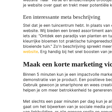
je website over gaat en trekt meer potentiële 
Een interessante meta beschrijving
Stel dat je een tuincentrum hebt. In plaats v
website. Wij bieden een breed assortiment aan 
iets als: "Ontdek een paradijs van planten en 
kleurrijke bloemen tot praktische tuingereedsc
bloeiende tuin." Zo'n beschrijving spreekt mee
website
. Erg handig bij het snel boosten van j
Maak een korte marketing vi
Binnen 5 minuten kun je een impactvolle marke
demonstratie van je product. Een positieve beo
Gebruik gewoon je smartphone en wees creati
helpen je om meer betrokkenheid te genereren 
Met slechts een paar minuten per dag kun je al
gaat om het bijwerken van je sociale media pro
van linkbuilding, er zijn genoeg snelle en een