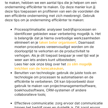
te maken, hebben we een aantal tips die je helpen om een
onderneming efficiënter te maken. Op deze manier kun jij
deze tips toepassen en profiteren van een de voordelen die
een efficiënte onderneming met zich meebrengt. Gebruik
deze tips om je onderneming efficiënter te maken:
Procesoptimalisatie: analyseer bedrijfsprocessen en
identificeer gebieden waar verbetering mogelijk is. Het
is belangrijk dat je hierna overbodige werkzaamheden
elimineert en je
taken beter organiseert
. Daarnaast
moeten procedures vereenvoudigd worden om de
doorlooptijd te verkorten en de productiviteit te
verhogen. Als je dit toepast bespaar je veel tijd wat je
weer aan iets anders kunt uitbesteden;
Lees hier ook onze blog over het
zo slim mogelijk
inrichten van de horecakeuken
.
Benutten van technologie: gebruik de juiste tools en
technologie om processen te automatiseren en de
efficiëntie te verbeteren. Dit kan bijvoorbeeld door
gebruik te maken van projectmanagementsoftware,
boekhoudsoftware, CRM-systemen of andere
collaboratieve tools;
Effectieve communicatie: zorg ervoor dat communicatie
binnen het bedrijf open en duidelijk is. Dit zorgt ervoor