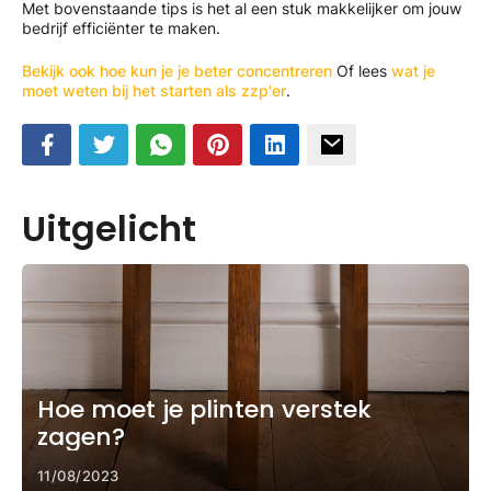
Met bovenstaande tips is het al een stuk makkelijker om jouw
bedrijf efficiënter te maken.
Bekijk ook hoe kun je je beter concentreren
Of lees
wat je
moet weten bij het starten als zzp'er
.
Uitgelicht
Hoe moet je plinten verstek
zagen?
11/08/2023