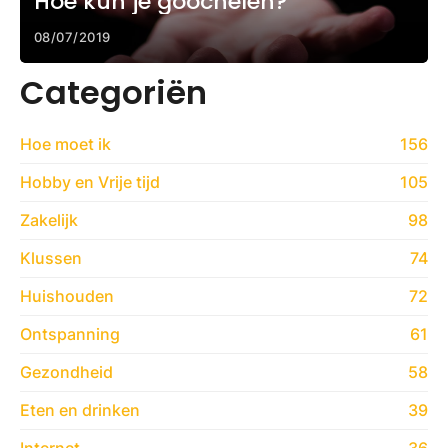
Hoe kun je goochelen?
08/07/2019
Categoriën
Hoe moet ik
156
Hobby en Vrije tijd
105
Zakelijk
98
Klussen
74
Huishouden
72
Ontspanning
61
Gezondheid
58
Eten en drinken
39
Internet
36